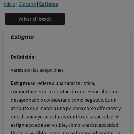
con ejercicio profesional. La información técnica de los
Inicio
|
Glosario
|
Estigma
fármacos se facilita a título meramente informativo,
siendo responsabilidad de los profesionales
facultados prescribir medicamentos y decidir, en cada
caso concreto, el tratamiento más adecuado a las
Estigma
necesidades del paciente.
Definición:
Varias son las acepciones:
Estigma
se refiere a una característica,
comportamiento o reputación que es socialmente
desaprobado o considerado como negativo. Es un
atributo que marca a una persona como diferente y
que disminuye su estatus dentro de la sociedad. El
estigma puede ser visible, como una discapacidad
física, o invisible, como una enfermedad mental. La