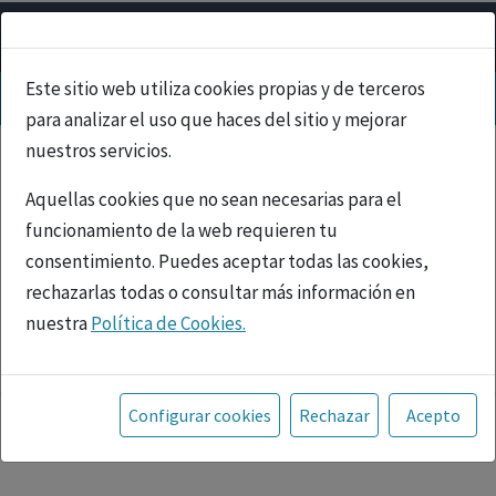
Este sitio web utiliza cookies propias y de terceros
para analizar el uso que haces del sitio y mejorar
nuestros servicios.
Aquellas cookies que no sean necesarias para el
funcionamiento de la web requieren tu
consentimiento. Puedes aceptar todas las cookies,
rechazarlas todas o consultar más información en
nuestra
Política de Cookies.
PUBLICIDAD
Toda la información incluida en la Página Web está
referida a productos del mercado español y, por
Configurar cookies
Rechazar
Acepto
tanto, dirigida a profesionales sanitarios legalmente
facultados para prescribir o dispensar medicamentos