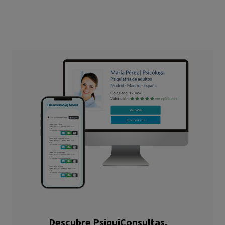
Descubre PsiquiConsultas.