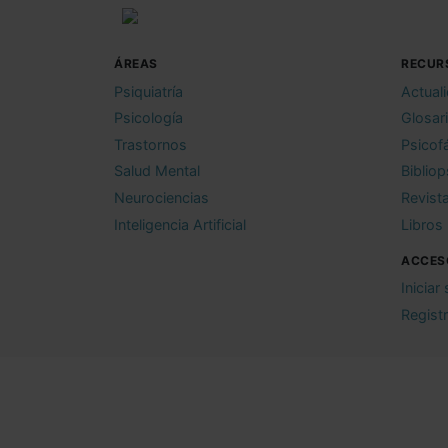
ÁREAS
RECUR
Psiquiatría
Actual
Psicología
Glosar
Trastornos
Psicof
Salud Mental
Bibliop
Neurociencias
Revist
Inteligencia Artificial
Libros
ACCES
Iniciar
Regist