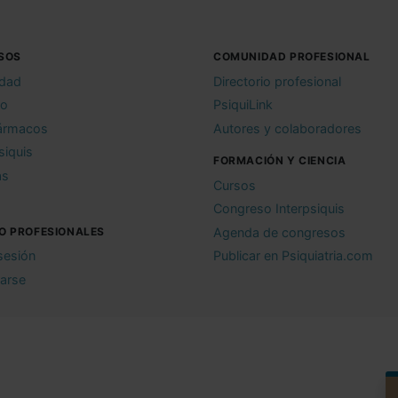
SOS
COMUNIDAD PROFESIONAL
idad
Directorio profesional
io
PsiquiLink
ármacos
Autores y colaboradores
siquis
FORMACIÓN Y CIENCIA
as
Cursos
Congreso Interpsiquis
O PROFESIONALES
Agenda de congresos
 sesión
Publicar en Psiquiatria.com
rarse