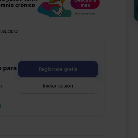
UBLICIDAD
o para
Regístrate gratis
Iniciar sesión
o
uí
.