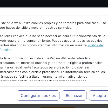
Bienvenid@ a psiquiatria.com
tría
Psicología
Neurociencia
Bienestar
Congreso
Este sitio web utiliza cookies propias y de terceros para analizar el uso
que haces del sitio y mejorar nuestros servicios.
scribe tu Email
Aquellas cookies que no sean necesarias para el funcionamiento de la
web requieren tu consentimiento. Puedes aceptar todas las cookies,
rechazarlas todas o consultar más información en nuestra
Política de
ccede o regístrate con tu email.
Cookies.
Toda la información incluida en la Página Web está referida a
productos del mercado español y, por tanto, dirigida a profesionales
sanitarios legalmente facultados para prescribir o dispensar
Cancelar
medicamentos con ejercicio profesional. La información técnica de los
PUBLICIDAD
fármacos se facilita a título meramente informativo, siendo
responsabilidad de los profesionales facultados prescribir
medicamentos y decidir, en cada caso concreto, el tratamiento más
adecuado a las necesidades del paciente.
Configurar cookies
Rechazar
Acepto