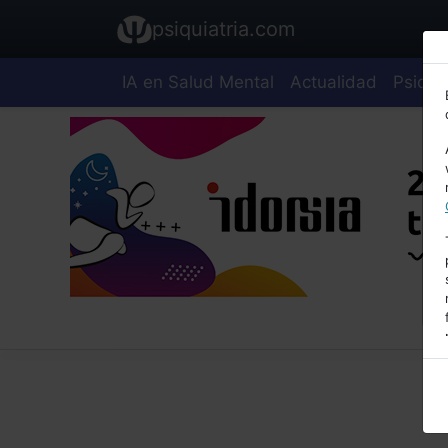
psiquiatria.com
IA en Salud Mental
Actualidad
Psiquia
E
A