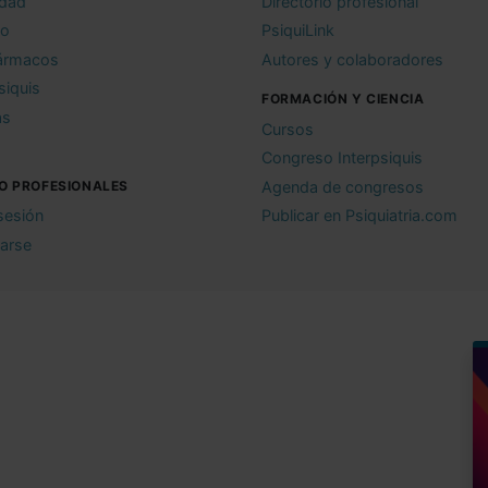
idad
Directorio profesional
io
PsiquiLink
ármacos
Autores y colaboradores
siquis
FORMACIÓN Y CIENCIA
as
Cursos
Congreso Interpsiquis
O PROFESIONALES
Agenda de congresos
 sesión
Publicar en Psiquiatria.com
rarse