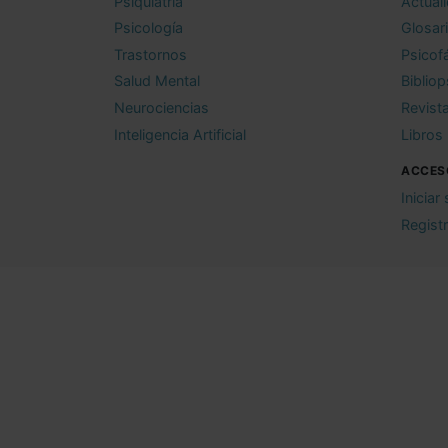
Psiquiatría
Actual
Psicología
Glosar
Trastornos
Psicof
Salud Mental
Bibliop
Neurociencias
Revist
Inteligencia Artificial
Libros
ACCES
Iniciar
Regist