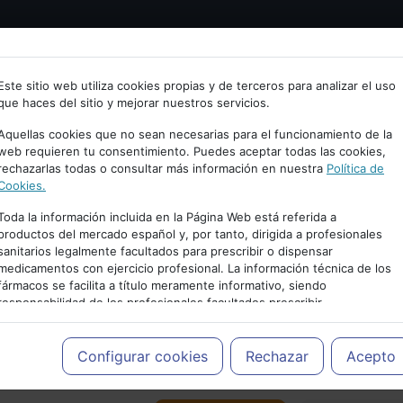
Bienvenid@ a psiquiatria.com
tría
Psicología
Neurociencia
Bienestar
Congreso
Este sitio web utiliza cookies propias y de terceros para analizar el uso
que haces del sitio y mejorar nuestros servicios.
scribe tu Email
Aquellas cookies que no sean necesarias para el funcionamiento de la
web requieren tu consentimiento. Puedes aceptar todas las cookies,
rechazarlas todas o consultar más información en nuestra
Política de
ccede o regístrate con tu email.
Cookies.
Toda la información incluida en la Página Web está referida a
productos del mercado español y, por tanto, dirigida a profesionales
sanitarios legalmente facultados para prescribir o dispensar
Cancelar
medicamentos con ejercicio profesional. La información técnica de los
PUBLICIDAD
fármacos se facilita a título meramente informativo, siendo
responsabilidad de los profesionales facultados prescribir
medicamentos y decidir, en cada caso concreto, el tratamiento más
adecuado a las necesidades del paciente.
Configurar cookies
Rechazar
Acepto