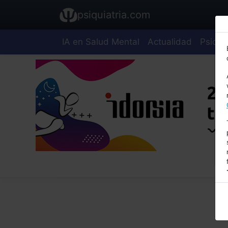
psiquiatria.com
IA en Salud Mental
Actualidad
Psiquia
E
A