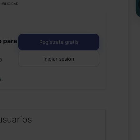
UBLICIDAD
o para
Regístrate gratis
Iniciar sesión
o
uí
.
usuarios