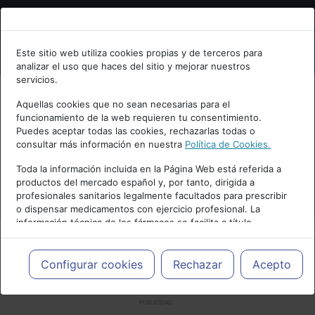
Bienvenid@ a psiquiatria.com
Este sitio web utiliza cookies propias y de terceros para
analizar el uso que haces del sitio y mejorar nuestros
Escribe tu Email
servicios.
Aquellas cookies que no sean necesarias para el
funcionamiento de la web requieren tu consentimiento.
Accede o regístrate con tu email.
Puedes aceptar todas las cookies, rechazarlas todas o
consultar más información en nuestra
Política de Cookies.
Toda la información incluida en la Página Web está referida a
productos del mercado español y, por tanto, dirigida a
Cancelar
profesionales sanitarios legalmente facultados para prescribir
o dispensar medicamentos con ejercicio profesional. La
información técnica de los fármacos se facilita a título
meramente informativo, siendo responsabilidad de los
profesionales facultados prescribir medicamentos y decidir, en
cada caso concreto, el tratamiento más adecuado a las
Configurar cookies
Rechazar
Acepto
necesidades del paciente.
PUBLICIDAD