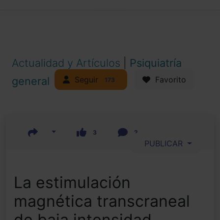
Actualidad y Artículos
|
Psiquiatría
Seguir
general
Favorito
173
3
2
PUBLICAR
La estimulación
magnética transcraneal
de baja intensidad