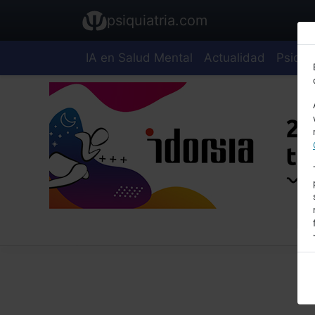
psiquiatria.com
IA en Salud Mental
Actualidad
Psiquia
E
A