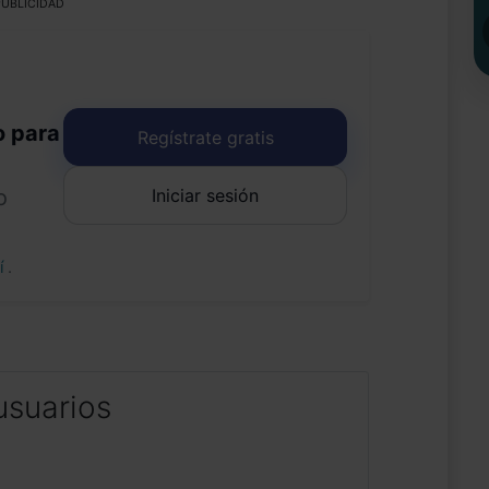
UBLICIDAD
o para
Regístrate gratis
Iniciar sesión
o
uí
.
usuarios