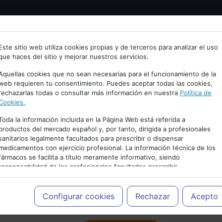
Bienvenid@ a psiquiatria.com
tría
Psicología
Neurociencia
Bienestar
Congreso
Este sitio web utiliza cookies propias y de terceros para analizar el uso
que haces del sitio y mejorar nuestros servicios.
scribe tu Email
Aquellas cookies que no sean necesarias para el funcionamiento de la
web requieren tu consentimiento. Puedes aceptar todas las cookies,
rechazarlas todas o consultar más información en nuestra
Política de
ccede o regístrate con tu email.
Cookies.
Toda la información incluida en la Página Web está referida a
productos del mercado español y, por tanto, dirigida a profesionales
sanitarios legalmente facultados para prescribir o dispensar
Cancelar
medicamentos con ejercicio profesional. La información técnica de los
PUBLICIDAD
fármacos se facilita a título meramente informativo, siendo
responsabilidad de los profesionales facultados prescribir
medicamentos y decidir, en cada caso concreto, el tratamiento más
adecuado a las necesidades del paciente.
Configurar cookies
Rechazar
Acepto