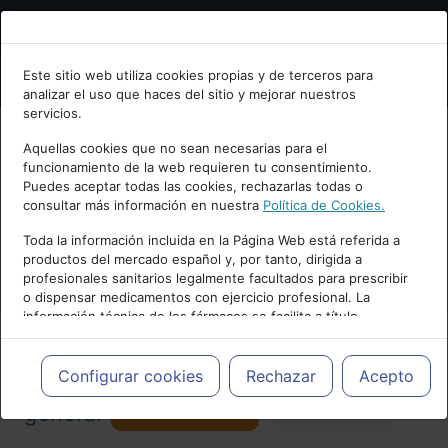
Bienvenid@ a psiquiatria.com
Este sitio web utiliza cookies propias y de terceros para
analizar el uso que haces del sitio y mejorar nuestros
Escribe tu Email
servicios.
Aquellas cookies que no sean necesarias para el
funcionamiento de la web requieren tu consentimiento.
Accede o regístrate con tu email.
Puedes aceptar todas las cookies, rechazarlas todas o
consultar más información en nuestra
Política de Cookies.
PUBLICIDAD
Toda la información incluida en la Página Web está referida a
productos del mercado español y, por tanto, dirigida a
Cancelar
profesionales sanitarios legalmente facultados para prescribir
o dispensar medicamentos con ejercicio profesional. La
información técnica de los fármacos se facilita a título
meramente informativo, siendo responsabilidad de los
profesionales facultados prescribir medicamentos y decidir, en
Actualidad y Artículos
|
Psiquiatría
cada caso concreto, el tratamiento más adecuado a las
Configurar cookies
Rechazar
Acepto
necesidades del paciente.
Seguir
general
Favorito
173