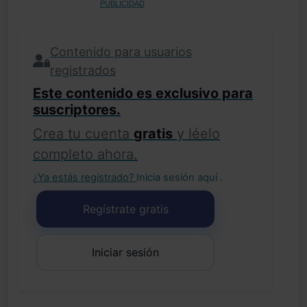
PUBLICIDAD
Contenido para usuarios
registrados
Este contenido es exclusivo para
suscriptores.
Crea tu cuenta
gratis
y léelo
completo ahora.
¿Ya estás registrado?
Inicia sesión aquí
.
Regístrate gratis
Iniciar sesión