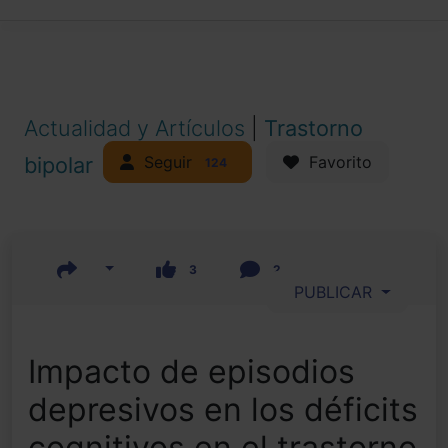
Actualidad y Artículos
|
Trastorno
Seguir
bipolar
Favorito
124
3
2
PUBLICAR
Impacto de episodios
depresivos en los déficits
cognitivos en el trastorno