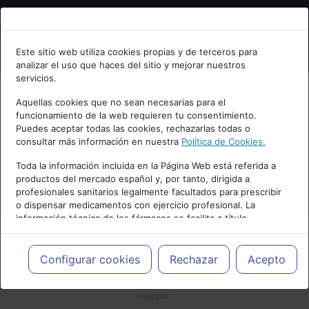
Bienvenid@ a psiquiatria.com
Este sitio web utiliza cookies propias y de terceros para
analizar el uso que haces del sitio y mejorar nuestros
Escribe tu Email
servicios.
Aquellas cookies que no sean necesarias para el
funcionamiento de la web requieren tu consentimiento.
Accede o regístrate con tu email.
Puedes aceptar todas las cookies, rechazarlas todas o
consultar más información en nuestra
Política de Cookies.
Toda la información incluida en la Página Web está referida a
productos del mercado español y, por tanto, dirigida a
Cancelar
profesionales sanitarios legalmente facultados para prescribir
o dispensar medicamentos con ejercicio profesional. La
información técnica de los fármacos se facilita a título
meramente informativo, siendo responsabilidad de los
profesionales facultados prescribir medicamentos y decidir, en
cada caso concreto, el tratamiento más adecuado a las
Configurar cookies
Rechazar
Acepto
necesidades del paciente.
PUBLICIDAD