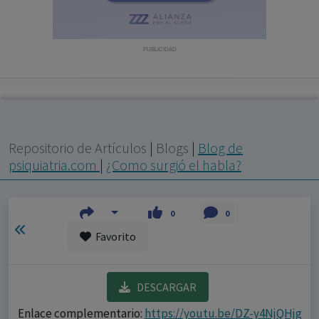
con ejercicio profesional. La información técnica de los
fármacos se facilita a título meramente informativo,
siendo responsabilidad de los profesionales
PUBLICIDAD
facultados prescribir medicamentos y decidir, en cada
caso concreto, el tratamiento más adecuado a las
necesidades del paciente.
Repositorio de Artículos
|
Blogs
|
Blog de
psiquiatria.com
|
¿Como surgió el habla?
0
0
Favorito
DESCARGAR
Enlace complementario:
https://youtu.be/DZ-y4NjQHjg