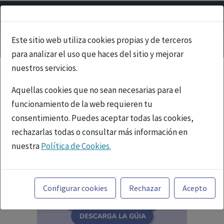
Este sitio web utiliza cookies propias y de terceros
para analizar el uso que haces del sitio y mejorar
nuestros servicios.
Aquellas cookies que no sean necesarias para el
funcionamiento de la web requieren tu
consentimiento. Puedes aceptar todas las cookies,
rechazarlas todas o consultar más información en
nuestra
Política de Cookies.
Toda la información incluida en la Página Web está
referida a productos del mercado español y, por
Configurar cookies
Rechazar
Acepto
tanto, dirigida a profesionales sanitarios legalmente
facultados para prescribir o dispensar medicamentos