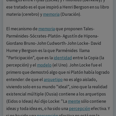
ese tratado es el que inspiró a Henri Bergson en su libro
materia (cerebro) y
memoria
(Duración).
El mecanismo de
memoria
que proponen Tales-
Parménides-Sócrates-Platón- Agustín de Hipona-
Giordano Bruno-John Cudworth-John Locke- David
Hume y Bergson-es la que Parménides llama
"Participación", que es la
identidad
entre la Copia (la
percepción) y el
modelo
(el Uno). John Locke fue el
primero que demostró algo que ni Platón había logrado
entender: de que el
arquetipo
no es algo aislado,
viviendo solo en su mundo "ideal", sino que la realidad
existencial múltiple (Ousia) contiene a los arquetipos
(Eidos o Ideas) Así dijo Locke: "La
mente
sólo contiene
ideas y toda idea es, o ha sido una
percepción
efectiva. Y
si no ha sido una
percepción
efectiva no está ern la