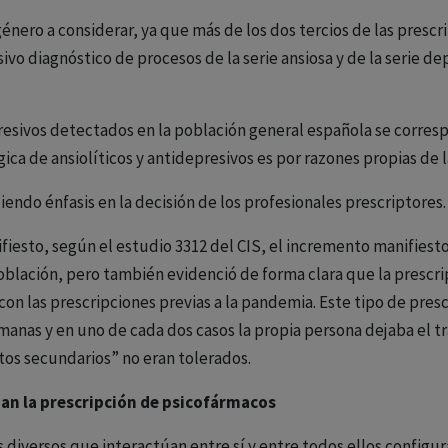
énero a considerar, ya que más de los dos tercios de las prescri
ivo diagnóstico de procesos de la serie ansiosa y de la serie d
presivos detectados en la población general española se corre
gica de ansiolíticos y antidepresivos es por razones propias de 
endo énfasis en la decisión de los profesionales prescriptores.
esto, según el estudio 3312 del CIS, el incremento manifiesto 
 población, pero también evidenció de forma clara que la prescr
con las prescripciones previas a la pandemia. Este tipo de pres
anas y en uno de cada dos casos la propia persona dejaba el t
ctos secundarios” no eran tolerados.
an la prescripción de psicofármacos
diversos que interactúan entre sí y entre todos ellos configur