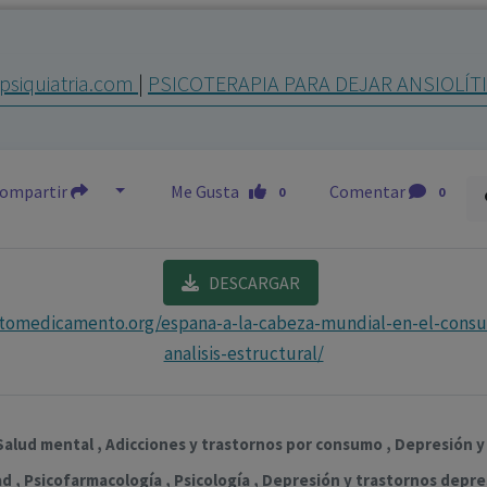
los profesionales facultados prescribir medicamentos y
decidir, en cada caso concreto, el tratamiento más adecuado
psiquiatria.com
|
PSICOTERAPIA PARA DEJAR ANSIOLÍT
a las necesidades del paciente.
ompartir
Me Gusta
Comentar
0
0
DESCARGAR
stomedicamento.org/espana-a-la-cabeza-mundial-en-el-cons
analisis-estructural/
, Salud mental , Adicciones y trastornos por consumo , Depresión 
 , Psicofarmacología , Psicología , Depresión y trastornos depre