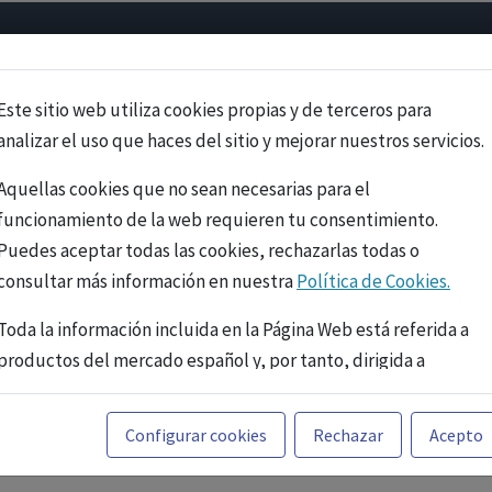
Psicología
Neurociencia
Bienestar
Congreso
Cursos
Este sitio web utiliza cookies propias y de terceros para
analizar el uso que haces del sitio y mejorar nuestros servicios.
Aquellas cookies que no sean necesarias para el
funcionamiento de la web requieren tu consentimiento.
Puedes aceptar todas las cookies, rechazarlas todas o
consultar más información en nuestra
Política de Cookies.
Toda la información incluida en la Página Web está referida a
productos del mercado español y, por tanto, dirigida a
profesionales sanitarios legalmente facultados para
prescribir o dispensar medicamentos con ejercicio
PUBLICIDAD
Configurar cookies
Rechazar
Acepto
profesional. La información técnica de los fármacos se facilita
a título meramente informativo, siendo responsabilidad de