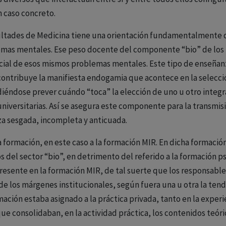
 caso concreto.
ultades de Medicina tiene una orientación fundamentalmente de 
lemas mentales. Ese peso docente del componente “bio” de los
ocial de esos mismos problemas mentales. Este tipo de enseñanz
 contribuye la manifiesta endogamia que acontece en la selecci
diéndose prever cuándo “toca” la elección de uno u otro integ
 universitarias. Así se asegura este componente para la transmi
a sesgada, incompleta y anticuada.
a formación, en este caso a la formación MIR. En dicha formación
 del sector “bio”, en detrimento del referido a la formación ps
resente en la formación MIR, de tal suerte que los responsable
 de los márgenes institucionales, según fuera una u otra la te
ación estaba asignado a la práctica privada, tanto en la exper
que consolidaban, en la actividad práctica, los contenidos teóri