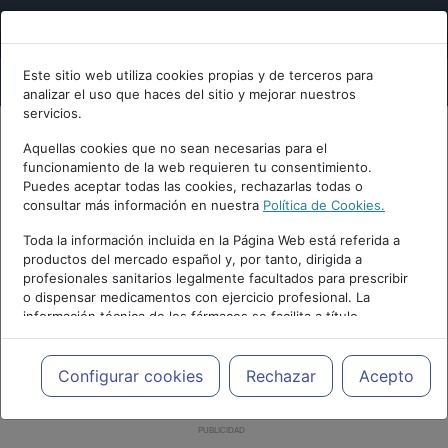
Este sitio web utiliza cookies propias y de terceros para
analizar el uso que haces del sitio y mejorar nuestros
servicios.
Aquellas cookies que no sean necesarias para el
funcionamiento de la web requieren tu consentimiento.
Puedes aceptar todas las cookies, rechazarlas todas o
consultar más información en nuestra
Política de Cookies.
Toda la información incluida en la Página Web está referida a
productos del mercado español y, por tanto, dirigida a
profesionales sanitarios legalmente facultados para prescribir
o dispensar medicamentos con ejercicio profesional. La
información técnica de los fármacos se facilita a título
meramente informativo, siendo responsabilidad de los
profesionales facultados prescribir medicamentos y decidir, en
cada caso concreto, el tratamiento más adecuado a las
Configurar cookies
Rechazar
Acepto
necesidades del paciente.
PUBLICIDAD