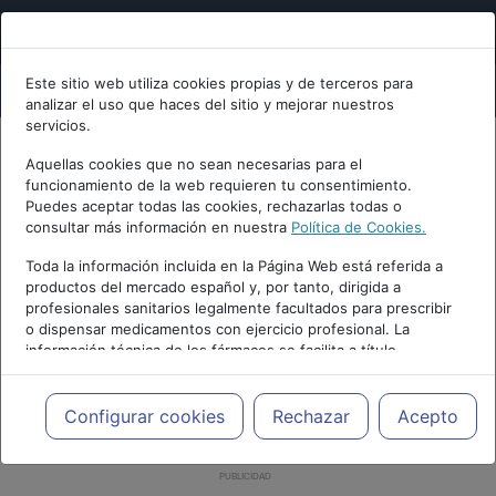
Este sitio web utiliza cookies propias y de terceros para
analizar el uso que haces del sitio y mejorar nuestros
servicios.
Aquellas cookies que no sean necesarias para el
funcionamiento de la web requieren tu consentimiento.
Puedes aceptar todas las cookies, rechazarlas todas o
consultar más información en nuestra
Política de Cookies.
Toda la información incluida en la Página Web está referida a
productos del mercado español y, por tanto, dirigida a
profesionales sanitarios legalmente facultados para prescribir
o dispensar medicamentos con ejercicio profesional. La
información técnica de los fármacos se facilita a título
meramente informativo, siendo responsabilidad de los
profesionales facultados prescribir medicamentos y decidir, en
cada caso concreto, el tratamiento más adecuado a las
Configurar cookies
Rechazar
Acepto
necesidades del paciente.
PUBLICIDAD