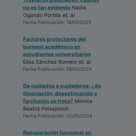
Trastorno disociativo: cuando
no es tan evidente
Nadia
Ogando Portilla
et. al
Fecha Publicación: 18/05/2025
Factores protectores del
burnout académico en
estudiantes universitarios
Elisa Sánchez Romero
et. al
Fecha Publicación: 28/05/2024
De cuidados a cuidadores: ¿de
disociación, desestimación o
forclusión se trata?
Mónica
Beatriz Peisajovich
Fecha Publicación: 20/05/2024
Recuperación funcional en