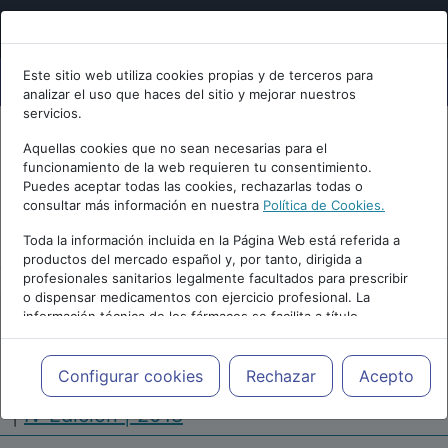
Este sitio web utiliza cookies propias y de terceros para
analizar el uso que haces del sitio y mejorar nuestros
servicios.
Aquellas cookies que no sean necesarias para el
funcionamiento de la web requieren tu consentimiento.
Puedes aceptar todas las cookies, rechazarlas todas o
consultar más información en nuestra
Política de Cookies.
PUBLICIDAD
Toda la información incluida en la Página Web está referida a
productos del mercado español y, por tanto, dirigida a
profesionales sanitarios legalmente facultados para prescribir
o dispensar medicamentos con ejercicio profesional. La
información técnica de los fármacos se facilita a título
meramente informativo, siendo responsabilidad de los
profesionales facultados prescribir medicamentos y decidir, en
Repositorio de Artículos
|
Congreso Virtual
cada caso concreto, el tratamiento más adecuado a las
Configurar cookies
Rechazar
Acepto
Internacional de Enfermería en Salud Mental
necesidades del paciente.
|
IV Edición | 2018