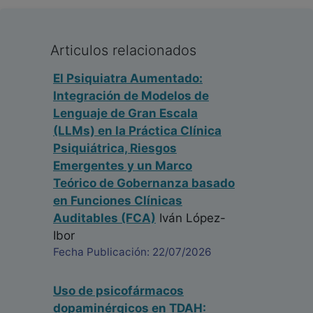
Articulos relacionados
El Psiquiatra Aumentado:
Integración de Modelos de
Lenguaje de Gran Escala
(LLMs) en la Práctica Clínica
Psiquiátrica, Riesgos
Emergentes y un Marco
Teórico de Gobernanza basado
en Funciones Clínicas
Auditables (FCA)
Iván López-
Ibor
Fecha Publicación: 22/07/2026
Uso de psicofármacos
dopaminérgicos en TDAH: