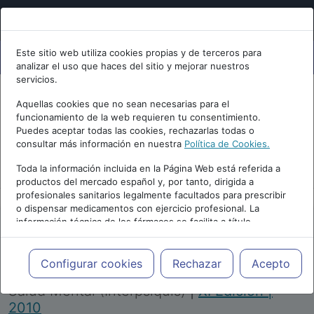
Este sitio web utiliza cookies propias y de terceros para
analizar el uso que haces del sitio y mejorar nuestros
servicios.
Aquellas cookies que no sean necesarias para el
funcionamiento de la web requieren tu consentimiento.
Puedes aceptar todas las cookies, rechazarlas todas o
consultar más información en nuestra
Política de Cookies.
PUBLICIDAD
Toda la información incluida en la Página Web está referida a
productos del mercado español y, por tanto, dirigida a
profesionales sanitarios legalmente facultados para prescribir
o dispensar medicamentos con ejercicio profesional. La
información técnica de los fármacos se facilita a título
meramente informativo, siendo responsabilidad de los
profesionales facultados prescribir medicamentos y decidir, en
Repositorio de Artículos
|
Congreso Virtual
cada caso concreto, el tratamiento más adecuado a las
Configurar cookies
Rechazar
Acepto
Internacional de Psiquiatría, Psicología y
necesidades del paciente.
Salud Mental (Interpsiquis)
|
XI Edición |
2010