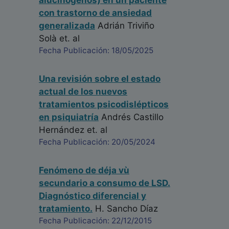
alucinógenos) en un paciente
con trastorno de ansiedad
generalizada
Adrián Triviño
Solà
et. al
Fecha Publicación: 18/05/2025
Una revisión sobre el estado
actual de los nuevos
tratamientos psicodislépticos
en psiquiatría
Andrés Castillo
Hernández
et. al
Fecha Publicación: 20/05/2024
Fenómeno de déja vù
secundario a consumo de LSD.
Diagnóstico diferencial y
tratamiento.
H. Sancho Díaz
Fecha Publicación: 22/12/2015