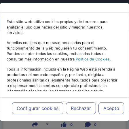
Este sitio web utiliza cookies propias y de terceros para
analizar el uso que haces del sitio y mejorar nuestros
servicios.
Aquellas cookies que no sean necesarias para el
funcionamiento de la web requieren tu consentimiento.
Puedes aceptar todas las cookies, rechazarlas todas o
consultar más información en nuestra
Política de Cookies.
PUBLICIDAD
Toda la información incluida en la Página Web está referida a
productos del mercado español y, por tanto, dirigida a
profesionales sanitarios legalmente facultados para prescribir
o dispensar medicamentos con ejercicio profesional. La
información técnica de los fármacos se facilita a título
meramente informativo, siendo responsabilidad de los
profesionales facultados prescribir medicamentos y decidir, en
Repositorio de Artículos
|
|
Edición |
cada caso concreto, el tratamiento más adecuado a las
Configurar cookies
Rechazar
Acepto
necesidades del paciente.
0
0