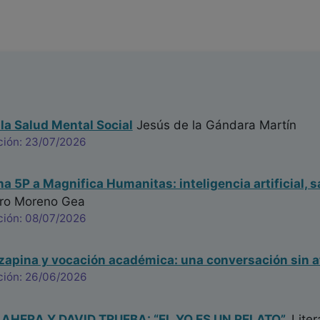
 la Salud Mental Social
Jesús de la Gándara Martín
ción: 23/07/2026
na 5P a Magnifica Humanitas: inteligencia artificial, s
ro Moreno Gea
ción: 08/07/2026
ozapina y vocación académica: una conversación sin a
ción: 26/06/2026
HERA Y DAVID TRUEBA: “EL YO ES UN RELATO”.
Liter