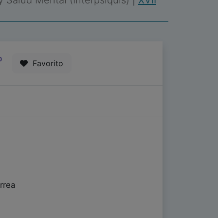
 y Salud Mental (Interpsiquis)
|
XVII
0
Favorito
rrea