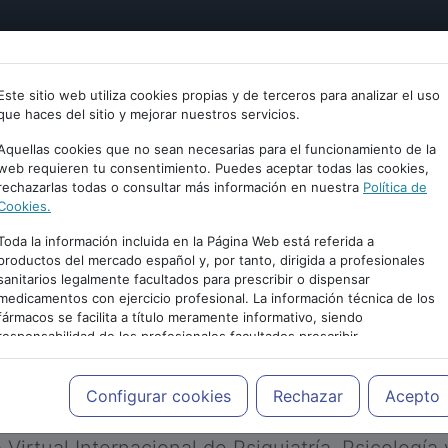
tría
Psicología
Neurociencia
Bienestar
Congreso
Este sitio web utiliza cookies propias y de terceros para analizar el uso
que haces del sitio y mejorar nuestros servicios.
Aquellas cookies que no sean necesarias para el funcionamiento de la
web requieren tu consentimiento. Puedes aceptar todas las cookies,
rechazarlas todas o consultar más información en nuestra
Política de
Cookies.
Toda la información incluida en la Página Web está referida a
productos del mercado español y, por tanto, dirigida a profesionales
sanitarios legalmente facultados para prescribir o dispensar
medicamentos con ejercicio profesional. La información técnica de los
PUBLICIDAD
fármacos se facilita a título meramente informativo, siendo
responsabilidad de los profesionales facultados prescribir
medicamentos y decidir, en cada caso concreto, el tratamiento más
adecuado a las necesidades del paciente.
Configurar cookies
Rechazar
Acepto