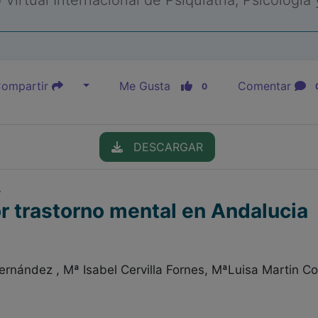
Virtual Internacional de Psiquiatría, Psicología
ompartir
Me Gusta
Comentar
0
DESCARGAR
r
r trastorno mental en Andalucia
rnández , Mª Isabel Cervilla Fornes, MªLuisa Martin Co