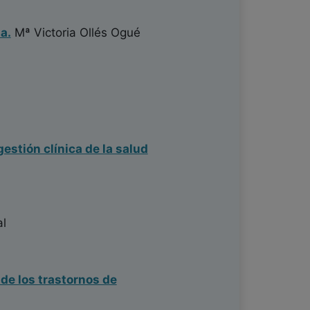
a.
Mª Victoria Ollés Ogué
estión clínica de la salud
al
 de los trastornos de