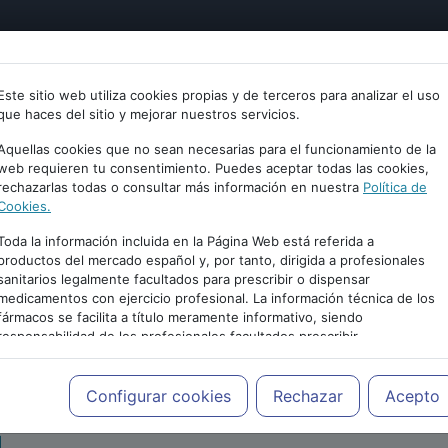
tría
Psicología
Neurociencia
Bienestar
Congreso
Este sitio web utiliza cookies propias y de terceros para analizar el uso
que haces del sitio y mejorar nuestros servicios.
Aquellas cookies que no sean necesarias para el funcionamiento de la
web requieren tu consentimiento. Puedes aceptar todas las cookies,
rechazarlas todas o consultar más información en nuestra
Política de
Cookies.
Toda la información incluida en la Página Web está referida a
productos del mercado español y, por tanto, dirigida a profesionales
sanitarios legalmente facultados para prescribir o dispensar
medicamentos con ejercicio profesional. La información técnica de los
PUBLICIDAD
fármacos se facilita a título meramente informativo, siendo
responsabilidad de los profesionales facultados prescribir
medicamentos y decidir, en cada caso concreto, el tratamiento más
adecuado a las necesidades del paciente.
Configurar cookies
Rechazar
Acepto