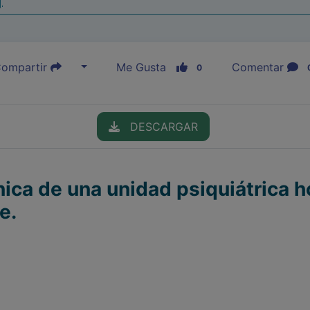
|
ompartir
Me Gusta
Comentar
0
DESCARGAR
nica de una unidad psiquiátrica h
e.