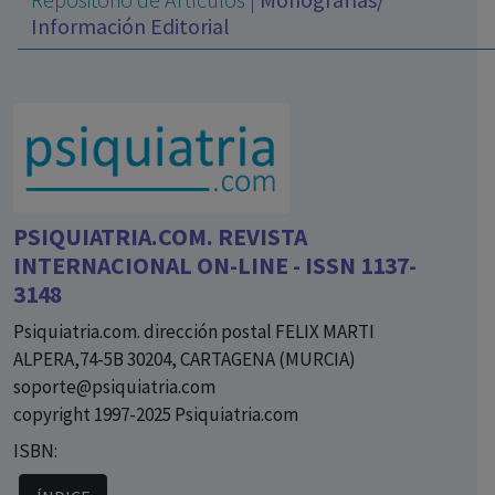
con ejercicio profesional. La información técnica de los
Información Editorial
fármacos se facilita a título meramente informativo,
siendo responsabilidad de los profesionales
facultados prescribir medicamentos y decidir, en cada
caso concreto, el tratamiento más adecuado a las
necesidades del paciente.
PSIQUIATRIA.COM. REVISTA
INTERNACIONAL ON-LINE - ISSN 1137-
3148
Psiquiatria.com. dirección postal FELIX MARTI
ALPERA,74-5B 30204, CARTAGENA (MURCIA)
soporte@psiquiatria.com
copyright 1997-2025 Psiquiatria.com
ISBN: