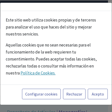
Este sitio web utiliza cookies propias y de terceros
para analizar el uso que haces del sitio y mejorar
nuestros servicios.
Aquellas cookies que no sean necesarias para el
funcionamiento de la web requieren tu
consentimiento. Puedes aceptar todas las cookies,
rechazarlas todas o consultar más información en
nuestra
Política de Cookies.
PUBLICIDAD
Toda la información incluida en la Página Web está
referida a productos del mercado español y, por
Configurar cookies
Rechazar
Acepto
tanto, dirigida a profesionales sanitarios legalmente
facultados para prescribir o dispensar medicamentos
Repositorio de Artículos
|
Monografías/