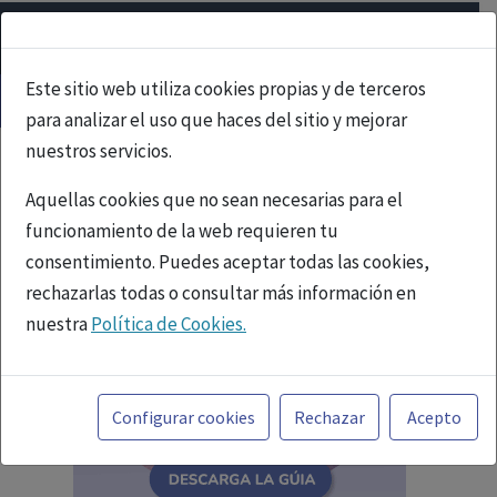
Este sitio web utiliza cookies propias y de terceros
para analizar el uso que haces del sitio y mejorar
nuestros servicios.
Aquellas cookies que no sean necesarias para el
funcionamiento de la web requieren tu
consentimiento. Puedes aceptar todas las cookies,
rechazarlas todas o consultar más información en
nuestra
Política de Cookies.
Toda la información incluida en la Página Web está
referida a productos del mercado español y, por
Configurar cookies
Rechazar
Acepto
tanto, dirigida a profesionales sanitarios legalmente
facultados para prescribir o dispensar medicamentos