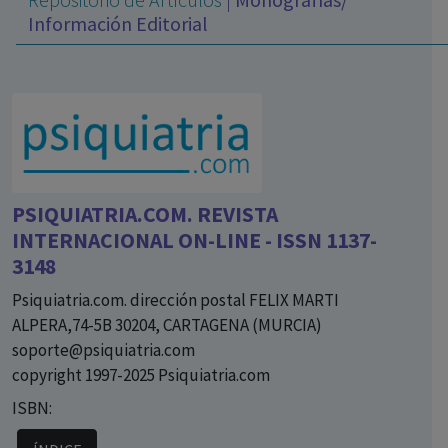
con ejercicio profesional. La información técnica de los
Información Editorial
fármacos se facilita a título meramente informativo,
siendo responsabilidad de los profesionales
facultados prescribir medicamentos y decidir, en cada
caso concreto, el tratamiento más adecuado a las
necesidades del paciente.
PSIQUIATRIA.COM. REVISTA
INTERNACIONAL ON-LINE - ISSN 1137-
3148
Psiquiatria.com. dirección postal FELIX MARTI
ALPERA,74-5B 30204, CARTAGENA (MURCIA)
soporte@psiquiatria.com
copyright 1997-2025 Psiquiatria.com
ISBN: