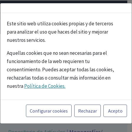
Este sitio web utiliza cookies propias y de terceros
para analizar el uso que haces del sitio y mejorar
nuestros servicios.
Aquellas cookies que no sean necesarias para el
funcionamiento de la web requieren tu
consentimiento. Puedes aceptar todas las cookies,
rechazarlas todas o consultar más información en
nuestra
Política de Cookies.
PUBLICIDAD
Toda la información incluida en la Página Web está
referida a productos del mercado español y, por
Configurar cookies
Rechazar
Acepto
tanto, dirigida a profesionales sanitarios legalmente
facultados para prescribir o dispensar medicamentos
Repositorio de Artículos
|
Monografías/