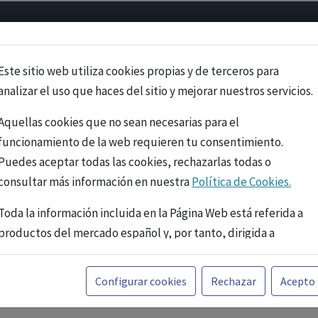
Psicología
Neurociencia
Bienestar
Congreso
Cursos
Este sitio web utiliza cookies propias y de terceros para
analizar el uso que haces del sitio y mejorar nuestros servicios.
Aquellas cookies que no sean necesarias para el
funcionamiento de la web requieren tu consentimiento.
Puedes aceptar todas las cookies, rechazarlas todas o
consultar más información en nuestra
Política de Cookies.
Toda la información incluida en la Página Web está referida a
productos del mercado español y, por tanto, dirigida a
profesionales sanitarios legalmente facultados para
prescribir o dispensar medicamentos con ejercicio
PUBLICIDAD
Configurar cookies
Rechazar
Acepto
profesional. La información técnica de los fármacos se facilita
a título meramente informativo, siendo responsabilidad de