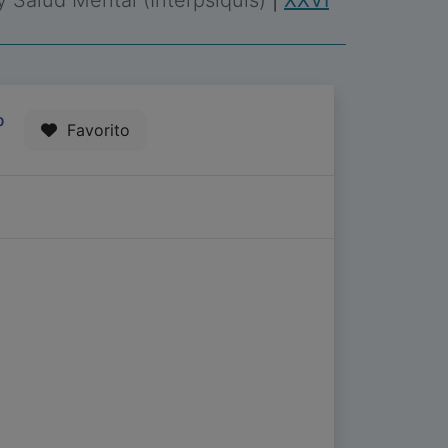
 y Salud Mental (Interpsiquis)
|
XXVI
0
Favorito