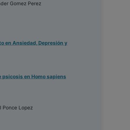
der Gomez Perez
cto en Ansiedad, Depresión y
de psicosis en Homo sapiens
l Ponce Lopez