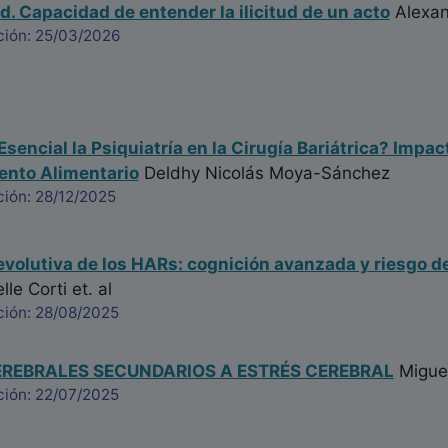
d. Capacidad de entender la ilicitud de un acto
Alexan
ción: 25/03/2026
Esencial la Psiquiatría en la Cirugía Bariátrica? Impa
nto Alimentario
Deldhy Nicolás Moya-Sánchez
ción: 28/12/2025
evolutiva de los HARs: cognición avanzada y riesgo 
elle Corti
et. al
ción: 28/08/2025
REBRALES SECUNDARIOS A ESTRÉS CEREBRAL
Migue
ción: 22/07/2025