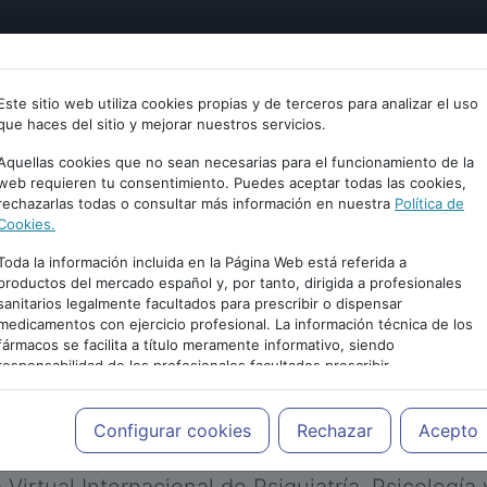
tría
Psicología
Neurociencia
Bienestar
Congreso
Este sitio web utiliza cookies propias y de terceros para analizar el uso
que haces del sitio y mejorar nuestros servicios.
Aquellas cookies que no sean necesarias para el funcionamiento de la
web requieren tu consentimiento. Puedes aceptar todas las cookies,
rechazarlas todas o consultar más información en nuestra
Política de
Cookies.
Toda la información incluida en la Página Web está referida a
productos del mercado español y, por tanto, dirigida a profesionales
sanitarios legalmente facultados para prescribir o dispensar
medicamentos con ejercicio profesional. La información técnica de los
PUBLICIDAD
fármacos se facilita a título meramente informativo, siendo
responsabilidad de los profesionales facultados prescribir
medicamentos y decidir, en cada caso concreto, el tratamiento más
adecuado a las necesidades del paciente.
Configurar cookies
Rechazar
Acepto