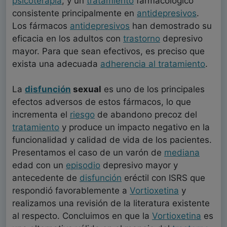
psicoterapia
, y un
tratamiento
farmacológico
consistente principalmente en
antidepresivos
.
Los fármacos
antidepresivos
han demostrado su
eficacia en los adultos con
trastorno
depresivo
mayor. Para que sean efectivos, es preciso que
exista una adecuada
adherencia al tratamiento
.
La
disfunción
sexual
es uno de los principales
efectos adversos de estos fármacos, lo que
incrementa el
riesgo
de abandono precoz del
tratamiento
y produce un impacto negativo en la
funcionalidad y calidad de vida de los pacientes.
Presentamos el caso de un varón de
mediana
edad con un
episodio
depresivo mayor y
antecedente de
disfunción
eréctil con ISRS que
respondió favorablemente a
Vortioxetina
y
realizamos una revisión de la literatura existente
al respecto. Concluimos en que la
Vortioxetina
es