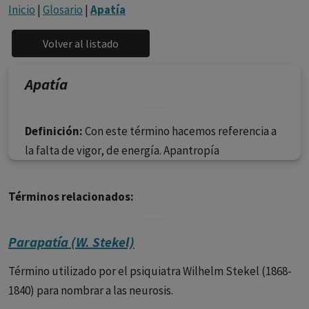
con ejercicio profesional. La información técnica de los
Inicio
|
Glosario
|
Apatía
fármacos se facilita a título meramente informativo,
siendo responsabilidad de los profesionales
facultados prescribir medicamentos y decidir, en cada
caso concreto, el tratamiento más adecuado a las
Apatía
necesidades del paciente.
Definición:
Con este término hacemos referencia a
la falta de vigor, de energía. Apantropía
Términos relacionados:
Parapatía (W. Stekel)
Término utilizado por el psiquiatra Wilhelm Stekel (1868-
1840) para nombrar a las neurosis.