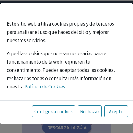
Este sitio web utiliza cookies propias y de terceros
para analizar el uso que haces del sitio y mejorar
nuestros servicios.
Aquellas cookies que no sean necesarias para el
funcionamiento de la web requieren tu
consentimiento. Puedes aceptar todas las cookies,
rechazarlas todas o consultar más información en
nuestra
Política de Cookies.
Toda la información incluida en la Página Web está
referida a productos del mercado español y, por
Configurar cookies
Rechazar
Acepto
tanto, dirigida a profesionales sanitarios legalmente
facultados para prescribir o dispensar medicamentos