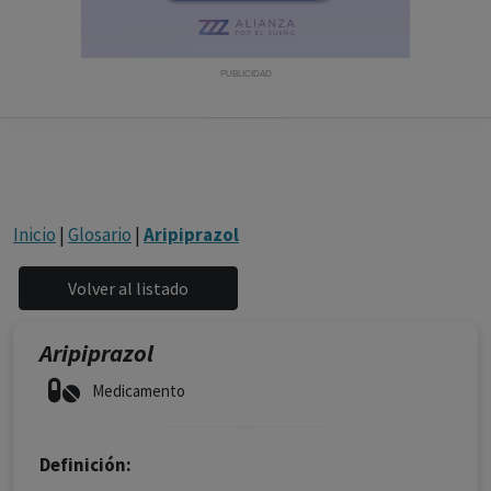
con ejercicio profesional. La información técnica de los
fármacos se facilita a título meramente informativo,
siendo responsabilidad de los profesionales
PUBLICIDAD
facultados prescribir medicamentos y decidir, en cada
caso concreto, el tratamiento más adecuado a las
necesidades del paciente.
Inicio
|
Glosario
|
Aripiprazol
Aripiprazol
Medicamento
Definición: