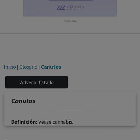
con ejercicio profesional. La información técnica de los
fármacos se facilita a título meramente informativo,
siendo responsabilidad de los profesionales
PUBLICIDAD
facultados prescribir medicamentos y decidir, en cada
caso concreto, el tratamiento más adecuado a las
necesidades del paciente.
Inicio
|
Glosario
|
Canutos
Canutos
Definición:
Véase cannabis.