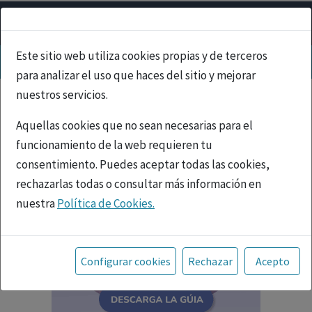
Este sitio web utiliza cookies propias y de terceros
para analizar el uso que haces del sitio y mejorar
nuestros servicios.
Aquellas cookies que no sean necesarias para el
funcionamiento de la web requieren tu
consentimiento. Puedes aceptar todas las cookies,
rechazarlas todas o consultar más información en
nuestra
Política de Cookies.
Toda la información incluida en la Página Web está
referida a productos del mercado español y, por
Configurar cookies
Rechazar
Acepto
tanto, dirigida a profesionales sanitarios legalmente
facultados para prescribir o dispensar medicamentos