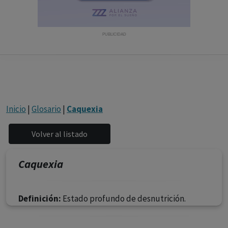
con ejercicio profesional. La información técnica de los
fármacos se facilita a título meramente informativo,
siendo responsabilidad de los profesionales
PUBLICIDAD
facultados prescribir medicamentos y decidir, en cada
caso concreto, el tratamiento más adecuado a las
necesidades del paciente.
Inicio
|
Glosario
|
Caquexia
Caquexia
Definición:
Estado profundo de desnutrición.