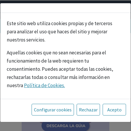
Este sitio web utiliza cookies propias y de terceros
para analizar el uso que haces del sitio y mejorar
nuestros servicios.
Aquellas cookies que no sean necesarias para el
funcionamiento de la web requieren tu
consentimiento. Puedes aceptar todas las cookies,
rechazarlas todas o consultar más información en
nuestra
Política de Cookies.
Toda la información incluida en la Página Web está
referida a productos del mercado español y, por
Configurar cookies
Rechazar
Acepto
tanto, dirigida a profesionales sanitarios legalmente
facultados para prescribir o dispensar medicamentos