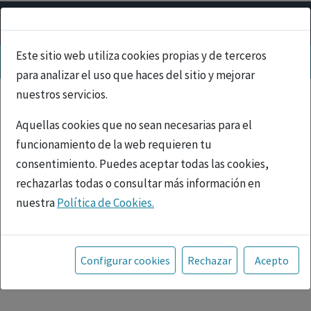
Este sitio web utiliza cookies propias y de terceros
para analizar el uso que haces del sitio y mejorar
nuestros servicios.
Aquellas cookies que no sean necesarias para el
funcionamiento de la web requieren tu
consentimiento. Puedes aceptar todas las cookies,
rechazarlas todas o consultar más información en
nuestra
Política de Cookies.
PUBLICIDAD
Toda la información incluida en la Página Web está
referida a productos del mercado español y, por
Configurar cookies
Rechazar
Acepto
tanto, dirigida a profesionales sanitarios legalmente
facultados para prescribir o dispensar medicamentos