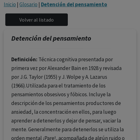
con ejercicio profesional. La información técnica de los
Inicio
|
Glosario
|
Detención del pensamiento
fármacos se facilita a título meramente informativo,
siendo responsabilidad de los profesionales
facultados prescribir medicamentos y decidir, en cada
caso concreto, el tratamiento más adecuado a las
Detención del pensamiento
necesidades del paciente.
Definición:
Técnica cognitiva presentada por
primera vez por Alexander Bain en 1928 y revisada
por J.G. Taylor (1955) y J. Wolpe y A. Lazarus
(1966).Utilizada para el tratamiento de los
pensamientos obsesivos y fóbicos. Incluye la
descripción de los pensamientos productores de
ansiedad, la concentración en ellos, para luego
aprender a detenerlos y dejar de pensar, vaciar la
mente. Generalmente para detenerlos se utiliza la
orden mental ¡Pare!, acompañada de algún ruido o