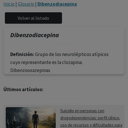
con ejercicio profesional. La información técnica de los
Inicio
|
Glosario
|
Dibenzodiacepina
fármacos se facilita a título meramente informativo,
siendo responsabilidad de los profesionales
facultados prescribir medicamentos y decidir, en cada
caso concreto, el tratamiento más adecuado a las
Dibenzodiacepina
necesidades del paciente.
Definición:
Grupo de los neurolépticos atípicos
cuyo representante es la clozapina.
Dibenzooxazepinas
Últimos artículos:
Suicidio en personas con
drogodependencias: perfil clínico,
uso de recursos y dificultades para