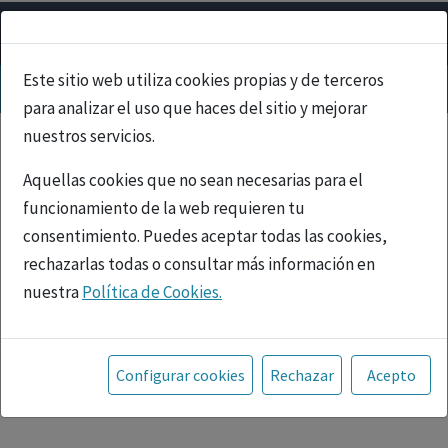
Este sitio web utiliza cookies propias y de terceros
para analizar el uso que haces del sitio y mejorar
nuestros servicios.
Aquellas cookies que no sean necesarias para el
funcionamiento de la web requieren tu
consentimiento. Puedes aceptar todas las cookies,
rechazarlas todas o consultar más información en
nuestra
Política de Cookies.
PUBLICIDAD
Toda la información incluida en la Página Web está
referida a productos del mercado español y, por
Configurar cookies
Rechazar
Acepto
tanto, dirigida a profesionales sanitarios legalmente
facultados para prescribir o dispensar medicamentos