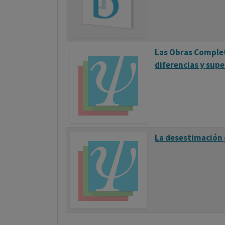
Las Obras Completa
diferencias y supe
La desestimación d