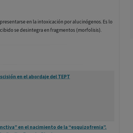
resentarse en la intoxicación por alucinógenos. Es lo
ercibido se desintegra en fragmentos (morfolisis).
scisión en el abordaje del TEPT
nctiva” en el nacimiento de la “esquizofrenia”.