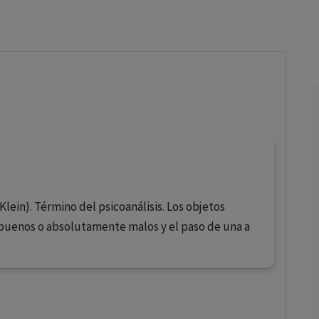
los profesionales facultados prescribir medicamentos y
decidir, en cada caso concreto, el tratamiento más adecuado
a las necesidades del paciente.
Klein). Término del psicoanálisis. Los objetos
buenos o absolutamente malos y el paso de una a