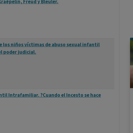
raëpelin, Freud y Bleuler.
 los niños víctimas de abuso sexual infantil
l poder judicial.
til Intrafamiliar. ?Cuando el Incesto se hace