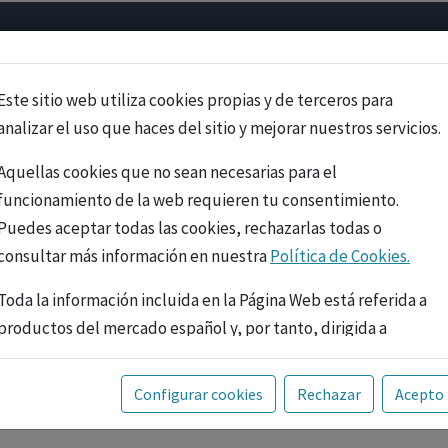
Psicología
Neurociencia
Bienestar
Congreso
Cursos
Este sitio web utiliza cookies propias y de terceros para
analizar el uso que haces del sitio y mejorar nuestros servicios.
Aquellas cookies que no sean necesarias para el
funcionamiento de la web requieren tu consentimiento.
Puedes aceptar todas las cookies, rechazarlas todas o
consultar más información en nuestra
Política de Cookies.
Toda la información incluida en la Página Web está referida a
productos del mercado español y, por tanto, dirigida a
profesionales sanitarios legalmente facultados para
prescribir o dispensar medicamentos con ejercicio
PUBLICIDAD
Configurar cookies
Rechazar
Acepto
profesional. La información técnica de los fármacos se facilita
a título meramente informativo, siendo responsabilidad de