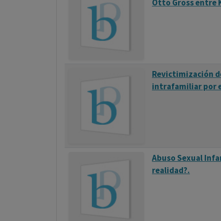
Otto Gross entre K
Revictimización de
intrafamiliar por e
Abuso Sexual Infan
realidad?.