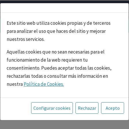
Este sitio web utiliza cookies propias y de terceros
para analizar el uso que haces del sitio y mejorar
nuestros servicios.
Aquellas cookies que no sean necesarias para el
funcionamiento de la web requieren tu
consentimiento. Puedes aceptar todas las cookies,
rechazarlas todas o consultar más información en
nuestra
Política de Cookies.
PUBLICIDAD
Toda la información incluida en la Página Web está
referida a productos del mercado español y, por
Configurar cookies
Rechazar
Acepto
tanto, dirigida a profesionales sanitarios legalmente
facultados para prescribir o dispensar medicamentos