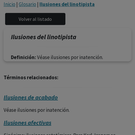
con ejercicio profesional. La información técnica de los
Inicio
|
Glosario
|
Ilusiones del linotipista
fármacos se facilita a título meramente informativo,
siendo responsabilidad de los profesionales
facultados prescribir medicamentos y decidir, en cada
caso concreto, el tratamiento más adecuado a las
Ilusiones del linotipista
necesidades del paciente.
Definición:
Véase ilusiones por inatención.
Términos relacionados:
Ilusiones de acabado
Véase ilusiones por inatención.
Ilusiones afectivas