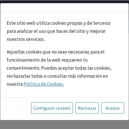
Este sitio web utiliza cookies propias y de terceros
para analizar el uso que haces del sitio y mejorar
nuestros servicios.
Aquellas cookies que no sean necesarias para el
funcionamiento de la web requieren tu
consentimiento. Puedes aceptar todas las cookies,
rechazarlas todas o consultar más información en
nuestra
Política de Cookies.
PUBLICIDAD
Toda la información incluida en la Página Web está
referida a productos del mercado español y, por
Configurar cookies
Rechazar
Acepto
tanto, dirigida a profesionales sanitarios legalmente
facultados para prescribir o dispensar medicamentos