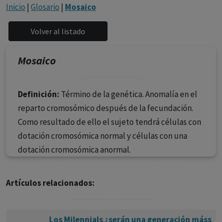
con ejercicio profesional. La información técnica de los
Inicio
|
Glosario
|
Mosaico
fármacos se facilita a título meramente informativo,
siendo responsabilidad de los profesionales
facultados prescribir medicamentos y decidir, en cada
caso concreto, el tratamiento más adecuado a las
Mosaico
necesidades del paciente.
Definición:
Término de la genética. Anomalía en el
reparto cromosómico después de la fecundación.
Como resultado de ello el sujeto tendrá células con
dotación cromosómica normal y células con una
dotación cromosómica anormal.
Artículos relacionados:
Los Milennials ¿serán una generación máss