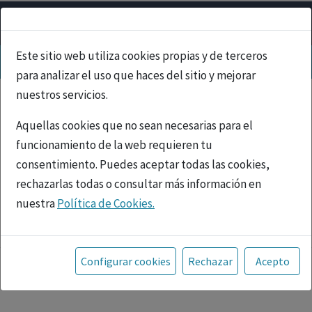
Este sitio web utiliza cookies propias y de terceros
para analizar el uso que haces del sitio y mejorar
nuestros servicios.
Aquellas cookies que no sean necesarias para el
funcionamiento de la web requieren tu
consentimiento. Puedes aceptar todas las cookies,
rechazarlas todas o consultar más información en
nuestra
Política de Cookies.
PUBLICIDAD
Toda la información incluida en la Página Web está
referida a productos del mercado español y, por
Configurar cookies
Rechazar
Acepto
tanto, dirigida a profesionales sanitarios legalmente
facultados para prescribir o dispensar medicamentos