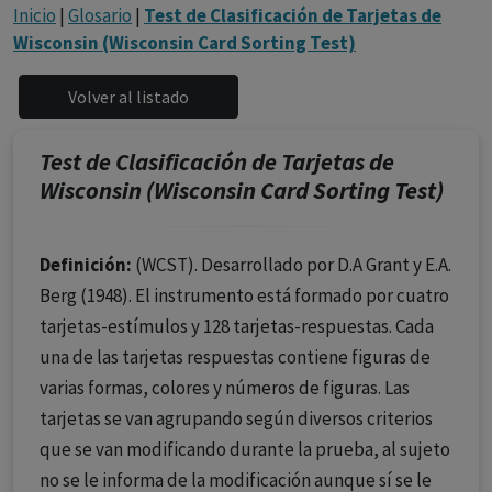
con ejercicio profesional. La información técnica de los
Inicio
|
Glosario
|
Test de Clasificación de Tarjetas de
fármacos se facilita a título meramente informativo,
Wisconsin (Wisconsin Card Sorting Test)
siendo responsabilidad de los profesionales
facultados prescribir medicamentos y decidir, en cada
caso concreto, el tratamiento más adecuado a las
necesidades del paciente.
Test de Clasificación de Tarjetas de
Wisconsin (Wisconsin Card Sorting Test)
Definición:
(WCST). Desarrollado por D.A Grant y E.A.
Berg (1948). El instrumento está formado por cuatro
tarjetas-estímulos y 128 tarjetas-respuestas. Cada
una de las tarjetas respuestas contiene figuras de
varias formas, colores y números de figuras. Las
tarjetas se van agrupando según diversos criterios
que se van modificando durante la prueba, al sujeto
no se le informa de la modificación aunque sí se le