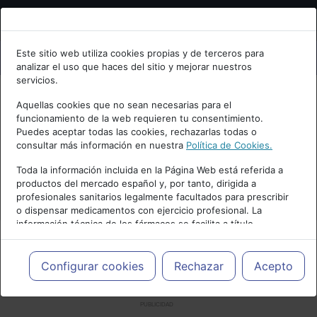
Bienvenid@ a psiquiatria.com
Este sitio web utiliza cookies propias y de terceros para
analizar el uso que haces del sitio y mejorar nuestros
Escribe tu Email
servicios.
Aquellas cookies que no sean necesarias para el
funcionamiento de la web requieren tu consentimiento.
Accede o regístrate con tu email.
Puedes aceptar todas las cookies, rechazarlas todas o
consultar más información en nuestra
Política de Cookies.
Toda la información incluida en la Página Web está referida a
productos del mercado español y, por tanto, dirigida a
Cancelar
profesionales sanitarios legalmente facultados para prescribir
o dispensar medicamentos con ejercicio profesional. La
información técnica de los fármacos se facilita a título
meramente informativo, siendo responsabilidad de los
profesionales facultados prescribir medicamentos y decidir, en
cada caso concreto, el tratamiento más adecuado a las
Configurar cookies
Rechazar
Acepto
necesidades del paciente.
PUBLICIDAD