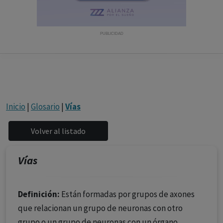
con ejercicio profesional. La información técnica de los
fármacos se facilita a título meramente informativo,
siendo responsabilidad de los profesionales
PUBLICIDAD
facultados prescribir medicamentos y decidir, en cada
caso concreto, el tratamiento más adecuado a las
necesidades del paciente.
Inicio
|
Glosario
|
Vías
Vías
Definición:
Están formadas por grupos de axones
que relacionan un grupo de neuronas con otro
grupo o un grupo de neuronas con un órgano