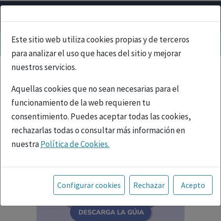
Este sitio web utiliza cookies propias y de terceros
para analizar el uso que haces del sitio y mejorar
nuestros servicios.
Aquellas cookies que no sean necesarias para el
funcionamiento de la web requieren tu
consentimiento. Puedes aceptar todas las cookies,
rechazarlas todas o consultar más información en
nuestra
Política de Cookies.
Toda la información incluida en la Página Web está
referida a productos del mercado español y, por
Configurar cookies
Rechazar
Acepto
tanto, dirigida a profesionales sanitarios legalmente
facultados para prescribir o dispensar medicamentos