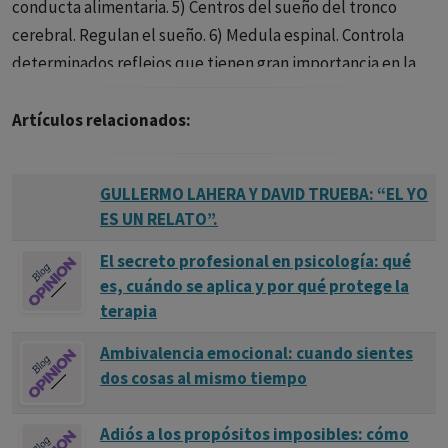
conducta alimentaria. 5) Centros del sueño del tronco
cerebral. Regulan el sueño. 6) Medula espinal. Controla
determinados reflejos que tienen gran importancia en la
respuesta sexual. 7) Zona quimioreceptora del tronco
cerebral. Interviene en el vómito. 8) Receptores periféricos
Artículos relacionados:
del intestino. Interviene en la motilidad intestinal.
GULLERMO LAHERA Y DAVID TRUEBA: “EL YO
ES UN RELATO”.
El secreto profesional en psicología: qué
es, cuándo se aplica y por qué protege la
terapia
Ambivalencia emocional: cuando sientes
dos cosas al mismo tiempo
Adiós a los propósitos imposibles: cómo