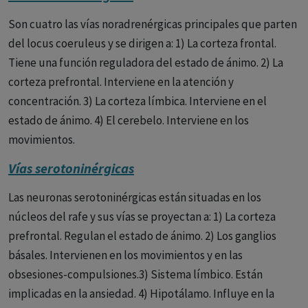
negativos de la esquizofrenia. 4) Vía dopaminérgica
infundibular que va desde el hipotálamo a la glándula
Son cuatro las vías noradrenérgicas principales que parten
pituitaria anterior. Controla la secreción de prolactina.
del locus coeruleus y se dirigen a: 1) La corteza frontal.
Tiene una función reguladora del estado de ánimo. 2) La
corteza prefrontal. Interviene en la atención y
concentración. 3) La corteza límbica. Interviene en el
estado de ánimo. 4) El cerebelo. Interviene en los
movimientos.
Vías serotoninérgicas
Las neuronas serotoninérgicas están situadas en los
núcleos del rafe y sus vías se proyectan a: 1) La corteza
prefrontal. Regulan el estado de ánimo. 2) Los ganglios
básales. Intervienen en los movimientos y en las
obsesiones-compulsiones.3) Sistema límbico. Están
implicadas en la ansiedad. 4) Hipotálamo. Influye en la