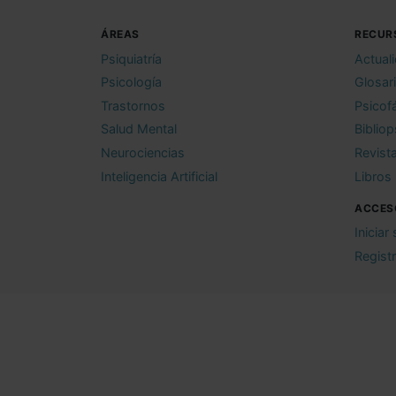
ÁREAS
RECUR
Psiquiatría
Actual
Psicología
Glosar
Trastornos
Psicof
Salud Mental
Bibliop
Neurociencias
Revist
Inteligencia Artificial
Libros
ACCES
Iniciar
Regist