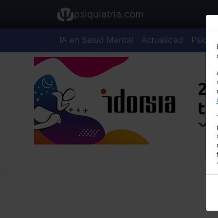
psiquiatria.com
IA en Salud Mental
Actualidad
Psiquia
E
A