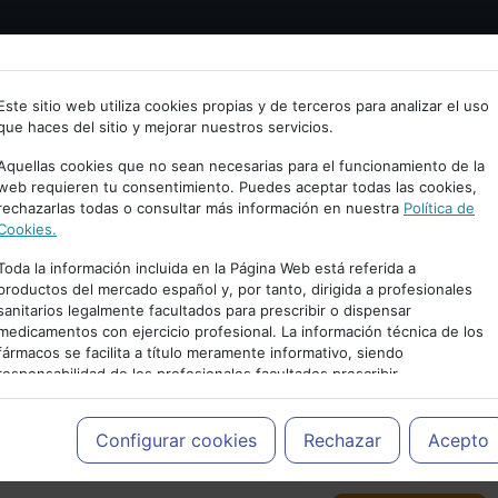
Bienvenid@ a psiquiatria.com
tría
Psicología
Neurociencia
Bienestar
Congreso
Este sitio web utiliza cookies propias y de terceros para analizar el uso
que haces del sitio y mejorar nuestros servicios.
scribe tu Email
Aquellas cookies que no sean necesarias para el funcionamiento de la
web requieren tu consentimiento. Puedes aceptar todas las cookies,
rechazarlas todas o consultar más información en nuestra
Política de
ccede o regístrate con tu email.
Cookies.
Toda la información incluida en la Página Web está referida a
productos del mercado español y, por tanto, dirigida a profesionales
sanitarios legalmente facultados para prescribir o dispensar
Cancelar
medicamentos con ejercicio profesional. La información técnica de los
PUBLICIDAD
fármacos se facilita a título meramente informativo, siendo
responsabilidad de los profesionales facultados prescribir
medicamentos y decidir, en cada caso concreto, el tratamiento más
adecuado a las necesidades del paciente.
Configurar cookies
Rechazar
Acepto