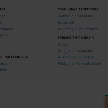
SOS
COMUNIDAD PROFESIONAL
idad
Directorio profesional
io
PsiquiLink
ármacos
Autores y colaboradores
siquis
FORMACIÓN Y CIENCIA
as
Cursos
Congreso Interpsiquis
O PROFESIONALES
Agenda de congresos
 sesión
Publicar en Psiquiatria.com
rarse