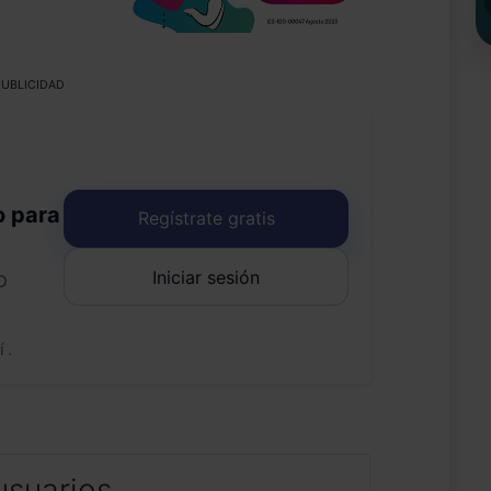
UBLICIDAD
o para
Regístrate gratis
Iniciar sesión
o
uí
.
usuarios