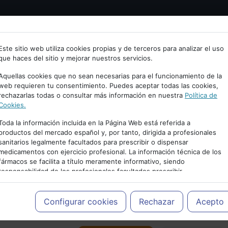
Bienvenid@ a psiquiatria.com
tría
Psicología
Neurociencia
Bienestar
Congreso
Este sitio web utiliza cookies propias y de terceros para analizar el uso
que haces del sitio y mejorar nuestros servicios.
scribe tu Email
Aquellas cookies que no sean necesarias para el funcionamiento de la
web requieren tu consentimiento. Puedes aceptar todas las cookies,
rechazarlas todas o consultar más información en nuestra
Política de
ccede o regístrate con tu email.
Cookies.
Toda la información incluida en la Página Web está referida a
productos del mercado español y, por tanto, dirigida a profesionales
sanitarios legalmente facultados para prescribir o dispensar
Cancelar
medicamentos con ejercicio profesional. La información técnica de los
PUBLICIDAD
fármacos se facilita a título meramente informativo, siendo
responsabilidad de los profesionales facultados prescribir
medicamentos y decidir, en cada caso concreto, el tratamiento más
adecuado a las necesidades del paciente.
Configurar cookies
Rechazar
Acepto