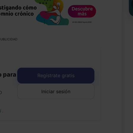
UBLICIDAD
o para
Regístrate gratis
Iniciar sesión
o
uí
.