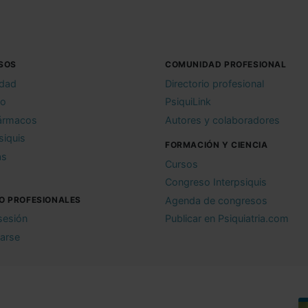
SOS
COMUNIDAD PROFESIONAL
idad
Directorio profesional
io
PsiquiLink
ármacos
Autores y colaboradores
siquis
FORMACIÓN Y CIENCIA
as
Cursos
Congreso Interpsiquis
O PROFESIONALES
Agenda de congresos
 sesión
Publicar en Psiquiatria.com
rarse