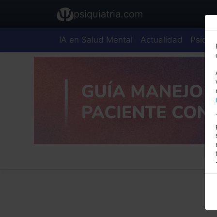
psiquiatria.com
IA en Salud Mental
Actualidad
Psiquia
E
A