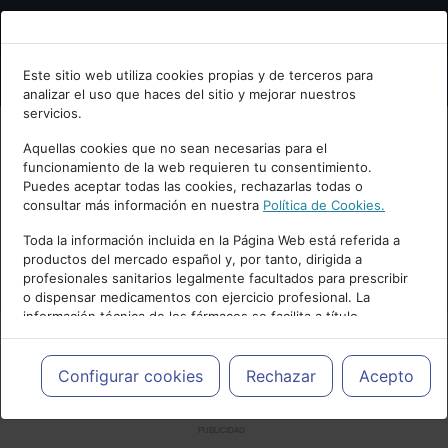
Bienvenid@ a psiquiatria.com
Este sitio web utiliza cookies propias y de terceros para
analizar el uso que haces del sitio y mejorar nuestros
Escribe tu Email
servicios.
Aquellas cookies que no sean necesarias para el
funcionamiento de la web requieren tu consentimiento.
Accede o regístrate con tu email.
Puedes aceptar todas las cookies, rechazarlas todas o
consultar más información en nuestra
Política de Cookies.
Toda la información incluida en la Página Web está referida a
productos del mercado español y, por tanto, dirigida a
Cancelar
profesionales sanitarios legalmente facultados para prescribir
o dispensar medicamentos con ejercicio profesional. La
información técnica de los fármacos se facilita a título
meramente informativo, siendo responsabilidad de los
profesionales facultados prescribir medicamentos y decidir, en
cada caso concreto, el tratamiento más adecuado a las
Configurar cookies
Rechazar
Acepto
necesidades del paciente.
PUBLICIDAD