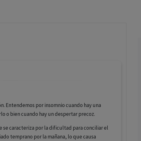
los profesionales facultados prescribir medicamentos y
decidir, en cada caso concreto, el tratamiento más adecuado
a las necesidades del paciente.
ión. Entendemos por insomnio cuando hay una
erlo o bien cuando hay un despertar precoz.
se caracteriza por la dificultad para conciliar el
ado temprano por la mañana, lo que causa