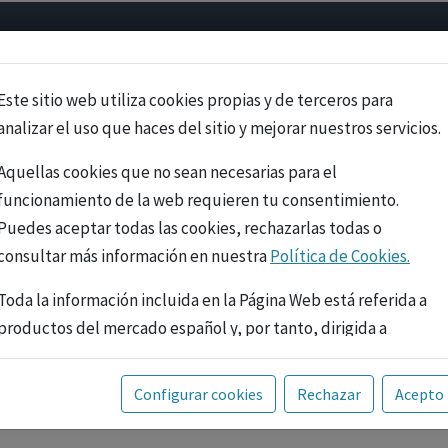
Psicología
Neurociencia
Bienestar
Congreso
Cursos
Este sitio web utiliza cookies propias y de terceros para
analizar el uso que haces del sitio y mejorar nuestros servicios.
Aquellas cookies que no sean necesarias para el
funcionamiento de la web requieren tu consentimiento.
Puedes aceptar todas las cookies, rechazarlas todas o
consultar más información en nuestra
Política de Cookies.
Toda la información incluida en la Página Web está referida a
productos del mercado español y, por tanto, dirigida a
profesionales sanitarios legalmente facultados para
prescribir o dispensar medicamentos con ejercicio
PUBLICIDAD
Configurar cookies
Rechazar
Acepto
profesional. La información técnica de los fármacos se facilita
a título meramente informativo, siendo responsabilidad de