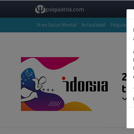
psiquiatria.com
IA en Salud Mental
Actualidad
Psiquiatría