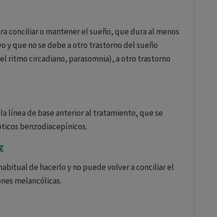
ara conciliar o mantener el sueño, que dura al menos
vo y que no se debe a otro trastorno del sueño
el ritmo circadiano, parasomnia), a otro trastorno
.
 línea de base anterior al tratamiento, que se
óticos benzodiacepínicos.
z
habitual de hacerlo y no puede volver a conciliar el
ones melancólicas.