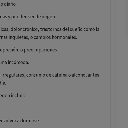
o diario.
adas y pueden ser de origen:
s, dolor crónico, trastornos del sueño como la
rnas inquietas, o cambios hormonales.
epresión, o preocupaciones.
cama incómoda.
irregulares, consumo de cafeína o alcohol antes
día.
den incluir:
r volver a dormirse.