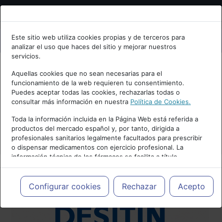
Bienvenid@ a psiquiatria.com
Este sitio web utiliza cookies propias y de terceros para
analizar el uso que haces del sitio y mejorar nuestros
Escribe tu Email
servicios.
Aquellas cookies que no sean necesarias para el
funcionamiento de la web requieren tu consentimiento.
Accede o regístrate con tu email.
Puedes aceptar todas las cookies, rechazarlas todas o
consultar más información en nuestra
Política de Cookies.
Toda la información incluida en la Página Web está referida a
productos del mercado español y, por tanto, dirigida a
Cancelar
profesionales sanitarios legalmente facultados para prescribir
o dispensar medicamentos con ejercicio profesional. La
información técnica de los fármacos se facilita a título
meramente informativo, siendo responsabilidad de los
profesionales facultados prescribir medicamentos y decidir, en
cada caso concreto, el tratamiento más adecuado a las
Configurar cookies
Rechazar
Acepto
necesidades del paciente.