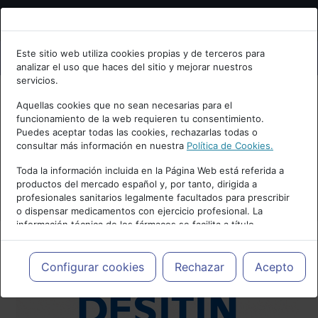
Bienvenid@ a psiquiatria.com
Este sitio web utiliza cookies propias y de terceros para
analizar el uso que haces del sitio y mejorar nuestros
Escribe tu Email
servicios.
Aquellas cookies que no sean necesarias para el
funcionamiento de la web requieren tu consentimiento.
Accede o regístrate con tu email.
Puedes aceptar todas las cookies, rechazarlas todas o
consultar más información en nuestra
Política de Cookies.
Toda la información incluida en la Página Web está referida a
productos del mercado español y, por tanto, dirigida a
Cancelar
profesionales sanitarios legalmente facultados para prescribir
o dispensar medicamentos con ejercicio profesional. La
información técnica de los fármacos se facilita a título
meramente informativo, siendo responsabilidad de los
profesionales facultados prescribir medicamentos y decidir, en
cada caso concreto, el tratamiento más adecuado a las
Configurar cookies
Rechazar
Acepto
necesidades del paciente.