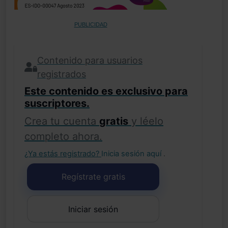
PUBLICIDAD
Contenido para usuarios
registrados
Este contenido es exclusivo para
suscriptores.
Crea tu cuenta
gratis
y léelo
completo ahora.
¿Ya estás registrado?
Inicia sesión aquí
.
Regístrate gratis
Iniciar sesión