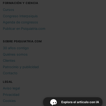
FORMACIÓN Y CIENCIA
Cursos
Congreso Interpsiquis
Agenda de congresos
Publicar en Psiquiatria.com
SOBRE PSIQUIATRIA.COM
30 años contigo
Quiénes somos
Clientes
Patrocinio y publicidad
Contacto
LEGAL
Aviso legal
Privacidad
Cookies
Explora el artículo con IA