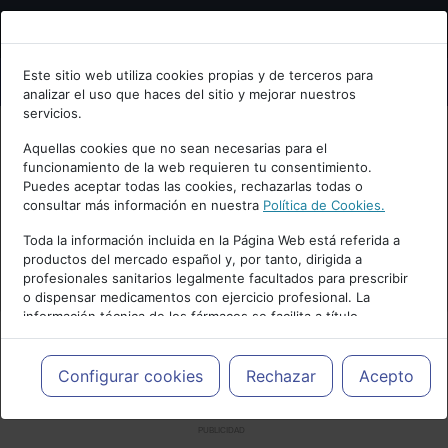
Bienvenid@ a psiquiatria.com
Este sitio web utiliza cookies propias y de terceros para
analizar el uso que haces del sitio y mejorar nuestros
Escribe tu Email
servicios.
Aquellas cookies que no sean necesarias para el
funcionamiento de la web requieren tu consentimiento.
Accede o regístrate con tu email.
Puedes aceptar todas las cookies, rechazarlas todas o
consultar más información en nuestra
Política de Cookies.
Toda la información incluida en la Página Web está referida a
productos del mercado español y, por tanto, dirigida a
Cancelar
profesionales sanitarios legalmente facultados para prescribir
o dispensar medicamentos con ejercicio profesional. La
información técnica de los fármacos se facilita a título
meramente informativo, siendo responsabilidad de los
profesionales facultados prescribir medicamentos y decidir, en
cada caso concreto, el tratamiento más adecuado a las
Configurar cookies
Rechazar
Acepto
necesidades del paciente.
PUBLICIDAD