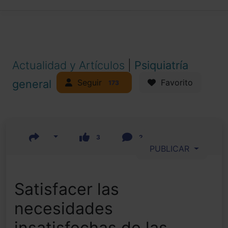
Actualidad y Artículos
|
Psiquiatría
Seguir
general
Favorito
173
3
2
PUBLICAR
Satisfacer las
necesidades
insatisfechas de las