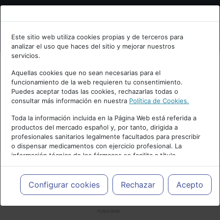
Bienvenid@ a psiquiatria.com
Este sitio web utiliza cookies propias y de terceros para
analizar el uso que haces del sitio y mejorar nuestros
Escribe tu Email
servicios.
Aquellas cookies que no sean necesarias para el
funcionamiento de la web requieren tu consentimiento.
Accede o regístrate con tu email.
Puedes aceptar todas las cookies, rechazarlas todas o
consultar más información en nuestra
Política de Cookies.
Toda la información incluida en la Página Web está referida a
productos del mercado español y, por tanto, dirigida a
Cancelar
profesionales sanitarios legalmente facultados para prescribir
o dispensar medicamentos con ejercicio profesional. La
información técnica de los fármacos se facilita a título
meramente informativo, siendo responsabilidad de los
profesionales facultados prescribir medicamentos y decidir, en
cada caso concreto, el tratamiento más adecuado a las
Configurar cookies
Rechazar
Acepto
necesidades del paciente.
PUBLICIDAD