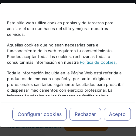
Bienvenid@ a psiquiatria.com
Este sitio web utiliza cookies propias y de terceros para
analizar el uso que haces del sitio y mejorar nuestros
Escribe tu Email
servicios.
Aquellas cookies que no sean necesarias para el
funcionamiento de la web requieren tu consentimiento.
Accede o regístrate con tu email.
Puedes aceptar todas las cookies, rechazarlas todas o
consultar más información en nuestra
Política de Cookies.
PUBLICIDAD
Toda la información incluida en la Página Web está referida a
productos del mercado español y, por tanto, dirigida a
Cancelar
profesionales sanitarios legalmente facultados para prescribir
o dispensar medicamentos con ejercicio profesional. La
información técnica de los fármacos se facilita a título
meramente informativo, siendo responsabilidad de los
profesionales facultados prescribir medicamentos y decidir, en
Actualidad y Artículos
|
Tratamientos y
cada caso concreto, el tratamiento más adecuado a las
Configurar cookies
Rechazar
Acepto
necesidades del paciente.
Seguir
neuromodulación
32