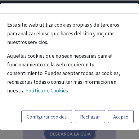
Este sitio web utiliza cookies propias y de terceros
para analizar el uso que haces del sitio y mejorar
nuestros servicios.
Aquellas cookies que no sean necesarias para el
funcionamiento de la web requieren tu
consentimiento. Puedes aceptar todas las cookies,
rechazarlas todas o consultar más información en
nuestra
Política de Cookies.
Toda la información incluida en la Página Web está
referida a productos del mercado español y, por
Configurar cookies
Rechazar
Acepto
tanto, dirigida a profesionales sanitarios legalmente
facultados para prescribir o dispensar medicamentos