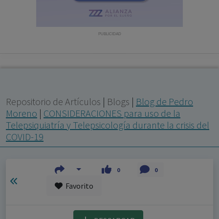
con ejercicio profesional. La información técnica de los
fármacos se facilita a título meramente informativo,
siendo responsabilidad de los profesionales
PUBLICIDAD
facultados prescribir medicamentos y decidir, en cada
caso concreto, el tratamiento más adecuado a las
necesidades del paciente.
Repositorio de Artículos
|
Blogs
|
Blog de Pedro
Moreno
|
CONSIDERACIONES para uso de la
Telepsiquiatría y Telepsicología durante la crisis del
COVID-19
0
0
Favorito