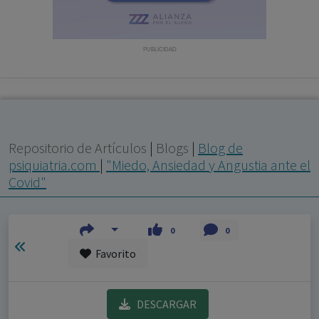
con ejercicio profesional. La información técnica de los
fármacos se facilita a título meramente informativo,
siendo responsabilidad de los profesionales
PUBLICIDAD
facultados prescribir medicamentos y decidir, en cada
caso concreto, el tratamiento más adecuado a las
necesidades del paciente.
Repositorio de Artículos
|
Blogs
|
Blog de
psiquiatria.com
|
"Miedo, Ansiedad y Angustia ante el
Covid"
0
0
Favorito
DESCARGAR