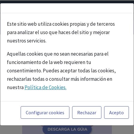
Este sitio web utiliza cookies propias y de terceros
para analizar el uso que haces del sitio y mejorar
nuestros servicios.
Aquellas cookies que no sean necesarias para el
funcionamiento de la web requieren tu
consentimiento. Puedes aceptar todas las cookies,
rechazarlas todas o consultar más información en
nuestra
Política de Cookies.
Toda la información incluida en la Página Web está
referida a productos del mercado español y, por
Configurar cookies
Rechazar
Acepto
tanto, dirigida a profesionales sanitarios legalmente
facultados para prescribir o dispensar medicamentos