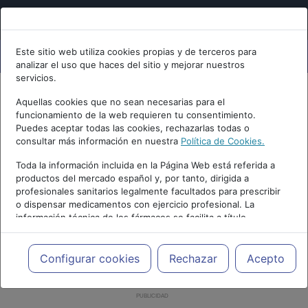
Este sitio web utiliza cookies propias y de terceros para
analizar el uso que haces del sitio y mejorar nuestros
servicios.
Aquellas cookies que no sean necesarias para el
funcionamiento de la web requieren tu consentimiento.
Puedes aceptar todas las cookies, rechazarlas todas o
consultar más información en nuestra
Política de Cookies.
Toda la información incluida en la Página Web está referida a
productos del mercado español y, por tanto, dirigida a
profesionales sanitarios legalmente facultados para prescribir
o dispensar medicamentos con ejercicio profesional. La
información técnica de los fármacos se facilita a título
meramente informativo, siendo responsabilidad de los
profesionales facultados prescribir medicamentos y decidir, en
cada caso concreto, el tratamiento más adecuado a las
Configurar cookies
Rechazar
Acepto
necesidades del paciente.
PUBLICIDAD