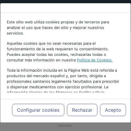
Este sitio web utiliza cookies propias y de terceros para
analizar el uso que haces del sitio y mejorar nuestros
servicios.
Aquellas cookies que no sean necesarias para el
funcionamiento de la web requieren tu consentimiento.
Puedes aceptar todas las cookies, rechazarlas todas o
consultar más información en nuestra
Política de Cookies.
Toda la información incluida en la Página Web está referida a
productos del mercado español y, por tanto, dirigida a
profesionales sanitarios legalmente facultados para prescribir
o dispensar medicamentos con ejercicio profesional. La
información técnica de los fármacos se facilita a título
meramente informativo, siendo responsabilidad de los
profesionales facultados prescribir medicamentos y decidir, en
cada caso concreto, el tratamiento más adecuado a las
Configurar cookies
Rechazar
Acepto
necesidades del paciente.
PUBLICIDAD