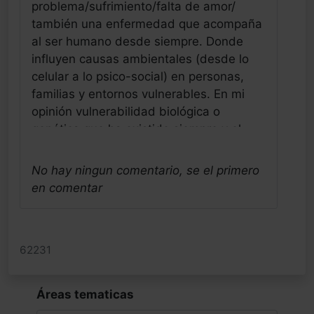
problema/sufrimiento/falta de amor/
también una enfermedad que acompaña
al ser humano desde siempre. Donde
influyen causas ambientales (desde lo
celular a lo psico-social) en personas,
familias y entornos vulnerables. En mi
opinión vulnerabilidad biológica o
genética que ha existido siempre y el
cambio muy traumático ha sido y es la
intensidad de la agresión que supone un
No hay ningun comentario, se el primero
sistema social tan normativo, tan
en comentar
competitivo, tan subordinado al
rendimiento económico y no a la vida en
si y donde se detecta lo diferente
62231
precozmente de forma negativa (desde
la etapa escolar). A esto se le añade la
exposición a infinitos y des/conocidos
Áreas tematicas
estimulos físicos como alergenos/tóxicos