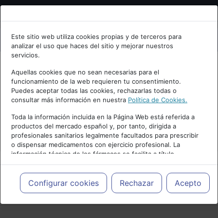
Bienvenid@ a psiquiatria.com
Este sitio web utiliza cookies propias y de terceros para
analizar el uso que haces del sitio y mejorar nuestros
Escribe tu Email
servicios.
Aquellas cookies que no sean necesarias para el
funcionamiento de la web requieren tu consentimiento.
Accede o regístrate con tu email.
Puedes aceptar todas las cookies, rechazarlas todas o
consultar más información en nuestra
Política de Cookies.
Toda la información incluida en la Página Web está referida a
productos del mercado español y, por tanto, dirigida a
Cancelar
profesionales sanitarios legalmente facultados para prescribir
o dispensar medicamentos con ejercicio profesional. La
información técnica de los fármacos se facilita a título
meramente informativo, siendo responsabilidad de los
profesionales facultados prescribir medicamentos y decidir, en
cada caso concreto, el tratamiento más adecuado a las
Configurar cookies
Rechazar
Acepto
PUBLICIDAD
necesidades del paciente.