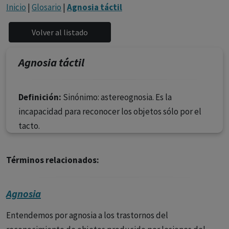
con ejercicio profesional. La información técnica de los
Inicio
|
Glosario
|
Agnosia táctil
fármacos se facilita a título meramente informativo,
siendo responsabilidad de los profesionales
facultados prescribir medicamentos y decidir, en cada
caso concreto, el tratamiento más adecuado a las
Agnosia táctil
necesidades del paciente.
Definición:
Sinónimo: astereognosia. Es la
incapacidad para reconocer los objetos sólo por el
tacto.
Términos relacionados:
Agnosia
Entendemos por agnosia a los trastornos del