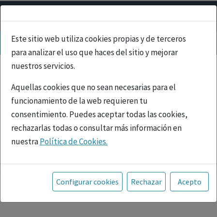
Este sitio web utiliza cookies propias y de terceros
para analizar el uso que haces del sitio y mejorar
nuestros servicios.
Aquellas cookies que no sean necesarias para el
funcionamiento de la web requieren tu
consentimiento. Puedes aceptar todas las cookies,
rechazarlas todas o consultar más información en
nuestra
Política de Cookies.
PUBLICIDAD
Toda la información incluida en la Página Web está
referida a productos del mercado español y, por
Configurar cookies
Rechazar
Acepto
tanto, dirigida a profesionales sanitarios legalmente
facultados para prescribir o dispensar medicamentos