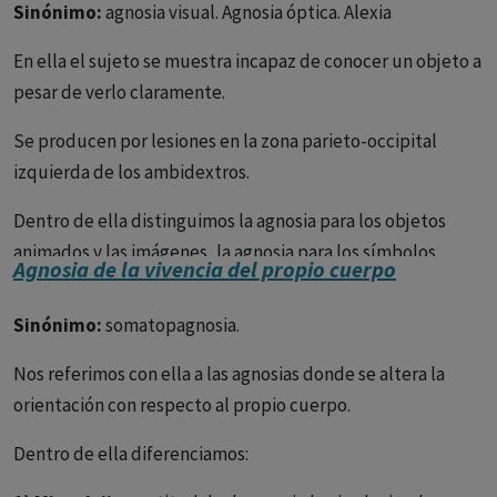
Sinónimo:
agnosia visual. Agnosia óptica. Alexia
En ella el sujeto se muestra incapaz de conocer un objeto a
pesar de verlo claramente.
Se producen por lesiones en la zona parieto-occipital
izquierda de los ambidextros.
Dentro de ella distinguimos la agnosia para los objetos
animados y las imágenes, la agnosia para los símbolos
Agnosia de la vivencia del propio cuerpo
gráficos, alexia óptica o dislexia que puede acompañarse
de agrafia y la agnosia para los colores. Una forma especial
Sinónimo:
somatopagnosia.
de agnosia visual es la
prosopagnosia
o
agnosia para las
Nos referimos con ella a las agnosias donde se altera la
fisonomías.
orientación con respecto al propio cuerpo.
En ella el paciente se muestra incapaz de reconocer
Dentro de ella diferenciamos:
rostros familiares. Hecaen y Angelerges la consideran, no
un trastorno del reconocimiento del rostro como tal, sino