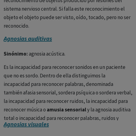
reconocimiento de objetos producido por lesiones del
sistema nervioso central. Si falla este reconocimiento el
objeto el objeto puede ser visto, oído, tocado, pero no ser
reconocido.
Agnosias auditivas
Sinónimo:
agnosia acústica.
Es la incapacidad para reconocer sonidos en un paciente
que no es sordo. Dentro de ella distinguimos la
incapacidad para reconocer palabras, denominada
también afasia sensorial, sordera psíquica o sordera verbal,
la incapacidad para reconocer ruidos, la incapacidad para
reconocer música o
amusia sensorial
y la agnosia auditiva
total o incapacidad para reconocer palabras, ruidos y
Agnosias visuales
música.