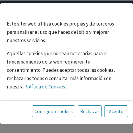
Este sitio web utiliza cookies propias y de terceros
para analizar el uso que haces del sitio y mejorar
nuestros servicios.
Aquellas cookies que no sean necesarias para el
funcionamiento de la web requieren tu
consentimiento. Puedes aceptar todas las cookies,
rechazarlas todas o consultar más información en
nuestra
Política de Cookies.
PUBLICIDAD
Toda la información incluida en la Página Web está
referida a productos del mercado español y, por
Configurar cookies
Rechazar
Acepto
tanto, dirigida a profesionales sanitarios legalmente
facultados para prescribir o dispensar medicamentos