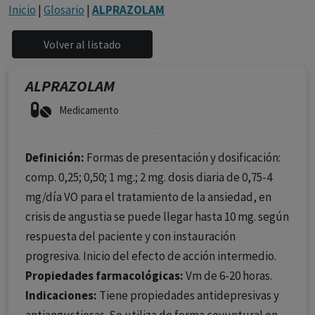
con ejercicio profesional. La información técnica de los
Inicio
|
Glosario
|
ALPRAZOLAM
fármacos se facilita a título meramente informativo,
siendo responsabilidad de los profesionales
facultados prescribir medicamentos y decidir, en cada
caso concreto, el tratamiento más adecuado a las
ALPRAZOLAM
necesidades del paciente.
Medicamento
Definición:
Formas de presentación y dosificación:
comp. 0,25; 0,50; 1 mg.; 2 mg. dosis diaria de 0,75-4
mg/día VO para el tratamiento de la ansiedad, en
crisis de angustia se puede llegar hasta 10 mg. según
respuesta del paciente y con instauración
progresiva. Inicio del efecto de acción intermedio.
Propiedades farmacológicas:
Vm de 6-20 horas.
Indicaciones:
Tiene propiedades antidepresivas y